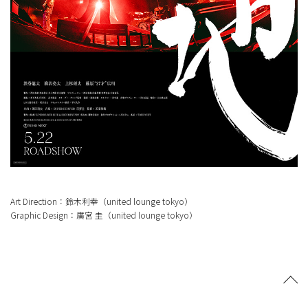
Art Direction：鈴木利幸（united lounge tokyo）
Graphic Design：廣宮 圭（united lounge tokyo）