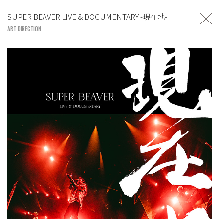
TOSHIYUKI SUZUKI
SUPER BEAVER LIVE & DOCUMENTARY -現在地-
UNITED LOUNGE TOKYO
ART DIRECTION