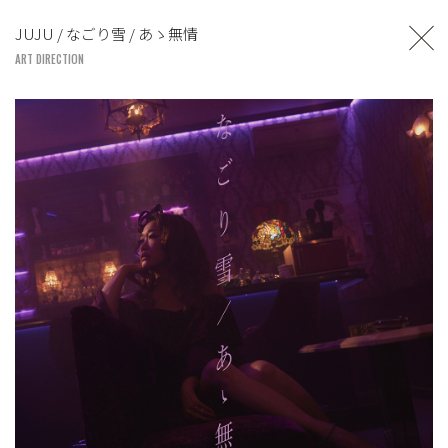
TOSHIYUKI SUZUKI
JUJU / なごり雪 / あゝ無情
UNITED LOUNGE TOKYO
ART DIRECTION