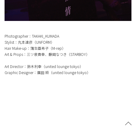
Photographer：TAKAKI_KUMADA
Stylist：丸本達彦（UNFORM）
Hair Make-up：蒲生亜希子（M-rep）
Art & Props：三ツ泉貴幸、藤岡なつき（STARBOY）
Art Director：鈴木利幸（united lounge tokyo）
Graphic Designer：廣田 順（united lounge tokyo）