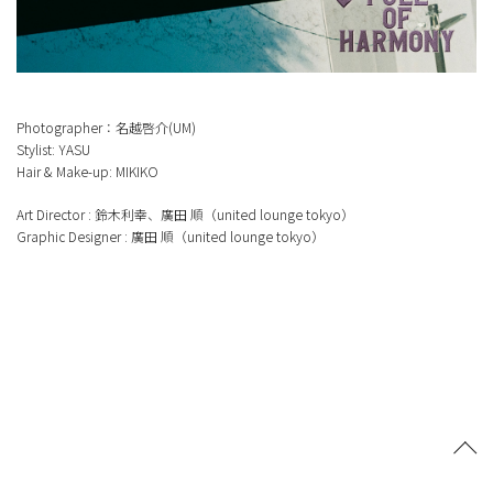
Photographer：名越啓介(UM)
Stylist: YASU
Hair & Make-up: MIKIKO
Art Director : 鈴木利幸、廣田 順（united lounge tokyo）
Graphic Designer : 廣田 順（united lounge tokyo）