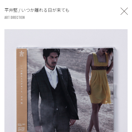
TOSHIYUKI SUZUKI
平井堅 / いつか離れる日が来ても
UNITED LOUNGE TOKYO
ART DIRECTION